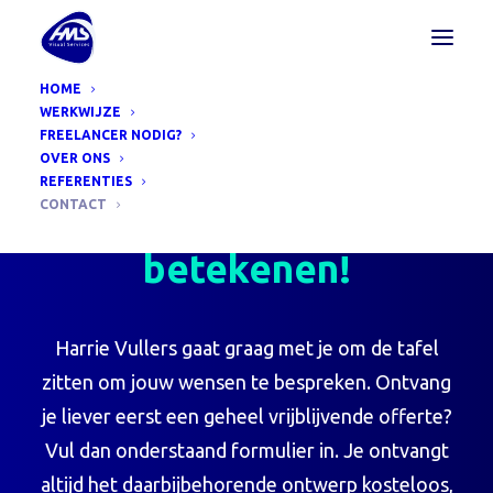
HOME
WERKWIJZE
FREELANCER NODIG?
OVER ONS
Wat HMS Visual
REFERENTIES
CONTACT
Services voor jou kan
betekenen!
Harrie Vullers gaat graag met je om de tafel
zitten om jouw wensen te bespreken. Ontvang
je liever eerst een geheel vrijblijvende offerte?
Vul dan onderstaand formulier in. Je ontvangt
altijd het daarbijbehorende ontwerp kosteloos,