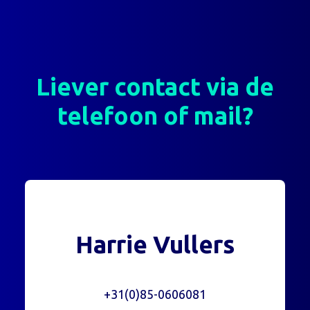
Liever contact via de
telefoon of mail?
Harrie Vullers
+31(0)85-0606081